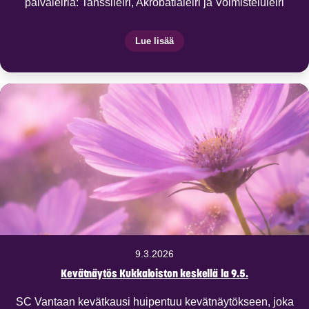
päiväleiriä: Tanssileiri, Akrobatialeiri ja Voimisteluleiri
Lue lisää
9.3.2026
Kevätnäytös Kukkaloiston keskellä la 9.5.
SC Vantaan kevätkausi huipentuu kevätnäytökseen, joka