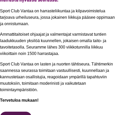
Harrasta hyvässä seurassa!
Sport Club Vantaa on harrasteliikuntaa ja kilpavoimistelua
tarjoava urheiluseura, jossa jokainen liikkuja pääsee oppimaan
ja onnistumaan.
Ammattitaitoiset ohjaajat ja valmentajat varmistavat tuntien
laadukkuuden yksilöä kuunnellen, jokaisen omalla taito- ja
tavoitetasolla. Seuramme lähes 300 viikkotunnilla liikkuu
viikoittain noin 1500 harrastajaa.
Sport Club Vantaa on lasten ja nuorten tähtiseura. Tähtimerkin
saannessa seurassa toimitaan vastuullisesti, kuunnellaan ja
kannustetaan osallistujia, reagoidaan ympärillä tapahtuviin
muutoksiin, toimitaan moderinisti ja vaikutetaan
toimintaympäristöön.
Tervetuloa mukaan!