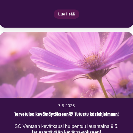
Lue lisää
7.5.2026
Tervetuloa kevätnäytökseen🌸 Tutustu käsiohjelmaan!
SC Vantaan kevätkausi huipentuu lauantaina 9.5.
järjestettävään kevätnäytökseen!