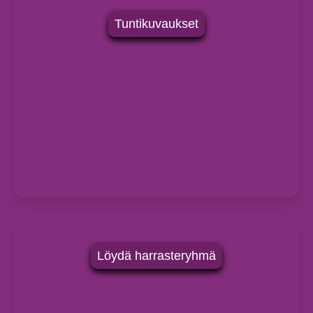
Tuntikuvaukset
Löydä harrasteryhmä