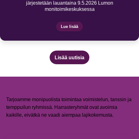
järjestetään lauantaina 9.5.2026 Lumon
monitoimikeskuksessa
Lue lisää
Lisää uutisia
Harrasteryhmät
Tarjoamme monipuolista toimintaa voimistelun, tanssin ja
temppuilun ryhmissä. Harrasteryhmät ovat avoimia
kaikille, eivätkä ne vaadi aiempaa lajikokemusta.