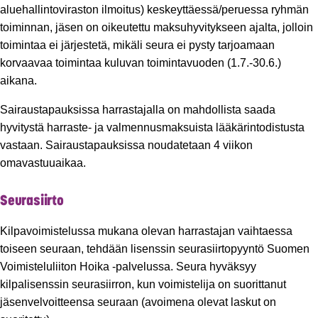
aluehallintoviraston ilmoitus) keskeyttäessä/peruessa ryhmän
toiminnan, jäsen on oikeutettu maksuhyvitykseen ajalta, jolloin
toimintaa ei järjestetä, mikäli seura ei pysty tarjoamaan
korvaavaa toimintaa kuluvan toimintavuoden (1.7.-30.6.)
aikana.
Sairaustapauksissa harrastajalla on mahdollista saada
hyvitystä harraste- ja valmennusmaksuista lääkärintodistusta
vastaan. Sairaustapauksissa noudatetaan 4 viikon
omavastuuaikaa.
Seurasiirto
Kilpavoimistelussa mukana olevan harrastajan vaihtaessa
toiseen seuraan, tehdään lisenssin seurasiirtopyyntö Suomen
Voimisteluliiton Hoika -palvelussa. Seura hyväksyy
kilpalisenssin seurasiirron, kun voimistelija on suorittanut
jäsenvelvoitteensa seuraan (avoimena olevat laskut on