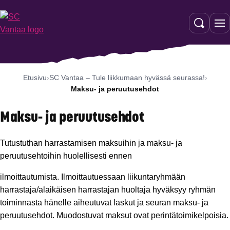
Siirry
sisältöön
Etusivu
SC Vantaa – Tule liikkumaan hyvässä seurassa!
Maksu- ja peruutusehdot
Maksu- ja peruutusehdot
Tutustuthan harrastamisen maksuihin ja maksu- ja
peruutusehtoihin huolellisesti ennen
ilmoittautumista. Ilmoittautuessaan liikuntaryhmään
harrastaja/alaikäisen harrastajan huoltaja hyväksyy ryhmän
toiminnasta hänelle aiheutuvat laskut ja seuran maksu- ja
peruutusehdot. Muodostuvat maksut ovat perintätoimikelpoisia.