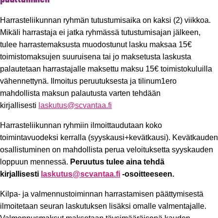
päättäminen
Harrasteliikunnan ryhmän tutustumisaika on kaksi (2) viikkoa.
Mikäli harrastaja ei jatka ryhmässä tutustumisajan jälkeen,
tulee harrastemaksusta muodostunut lasku maksaa 15€
toimistomaksujen suuruisena tai jo maksetusta laskusta
palautetaan harrastajalle maksettu maksu 15€ toimistokuluilla
vähennettynä. Ilmoitus peruutuksesta ja tilinum1ero
mahdollista maksun palautusta varten tehdään
kirjallisesti
laskutus@scvantaa.fi
Harrasteliikunnan ryhmiin ilmoittaudutaan koko
toimintavuodeksi kerralla (syyskausi+kevätkausi). Kevätkauden
osallistuminen on mahdollista perua veloituksetta syyskauden
loppuun mennessä.
Peruutus tulee aina tehdä
kirjallisesti
laskutus@scvantaa.fi
-osoitteeseen.
Kilpa- ja valmennustoiminnan harrastamisen päättymisestä
ilmoitetaan seuran laskutuksen lisäksi omalle valmentajalle.