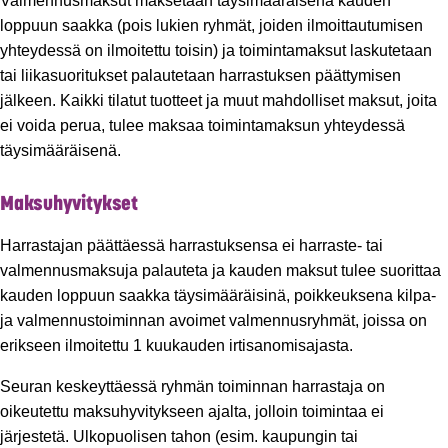
Valmennusmaksut maksetaan täysimääräisenä kauden
loppuun saakka (pois lukien ryhmät, joiden ilmoittautumisen
yhteydessä on ilmoitettu toisin) ja toimintamaksut laskutetaan
tai liikasuoritukset palautetaan harrastuksen päättymisen
jälkeen. Kaikki tilatut tuotteet ja muut mahdolliset maksut, joita
ei voida perua, tulee maksaa toimintamaksun yhteydessä
täysimääräisenä.
Maksuhyvitykset
Harrastajan päättäessä harrastuksensa ei harraste- tai
valmennusmaksuja palauteta ja kauden maksut tulee suorittaa
kauden loppuun saakka täysimääräisinä, poikkeuksena kilpa-
ja valmennustoiminnan avoimet valmennusryhmät, joissa on
erikseen ilmoitettu 1 kuukauden irtisanomisajasta.
Seuran keskeyttäessä ryhmän toiminnan harrastaja on
oikeutettu maksuhyvitykseen ajalta, jolloin toimintaa ei
järjestetä. Ulkopuolisen tahon (esim. kaupungin tai