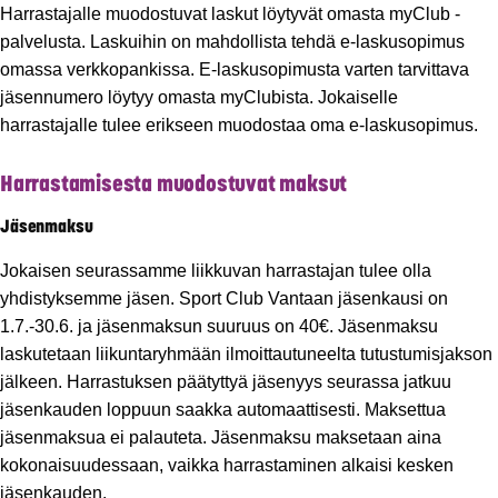
Harrastajalle muodostuvat laskut löytyvät omasta myClub -
palvelusta. Laskuihin on mahdollista tehdä e-laskusopimus
omassa verkkopankissa. E-laskusopimusta varten tarvittava
jäsennumero löytyy omasta myClubista. Jokaiselle
harrastajalle tulee erikseen muodostaa oma e-laskusopimus.
Harrastamisesta muodostuvat maksut
Jäsenmaksu
Jokaisen seurassamme liikkuvan harrastajan tulee olla
yhdistyksemme jäsen. Sport Club Vantaan jäsenkausi on
1.7.-30.6. ja jäsenmaksun suuruus on 40€. Jäsenmaksu
laskutetaan liikuntaryhmään ilmoittautuneelta tutustumisjakson
jälkeen. Harrastuksen päätyttyä jäsenyys seurassa jatkuu
jäsenkauden loppuun saakka automaattisesti. Maksettua
jäsenmaksua ei palauteta. Jäsenmaksu maksetaan aina
kokonaisuudessaan, vaikka harrastaminen alkaisi kesken
jäsenkauden.