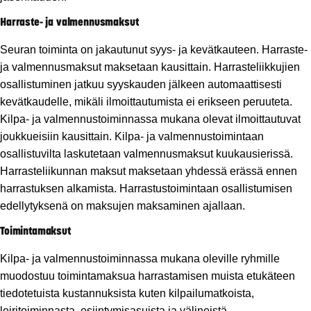
Harraste- ja valmennusmaksut
Seuran toiminta on jakautunut syys- ja kevätkauteen. Harraste-
ja valmennusmaksut maksetaan kausittain. Harrasteliikkujien
osallistuminen jatkuu syyskauden jälkeen automaattisesti
kevätkaudelle, mikäli ilmoittautumista ei erikseen peruuteta.
Kilpa- ja valmennustoiminnassa mukana olevat ilmoittautuvat
joukkueisiin kausittain. Kilpa- ja valmennustoimintaan
osallistuvilta laskutetaan valmennusmaksut kuukausierissä.
Harrasteliikunnan maksut maksetaan yhdessä erässä ennen
harrastuksen alkamista. Harrastustoimintaan osallistumisen
edellytyksenä on maksujen maksaminen ajallaan.
Toimintamaksut
Kilpa- ja valmennustoiminnassa mukana oleville ryhmille
muodostuu toimintamaksua harrastamisen muista etukäteen
tiedotetuista kustannuksista kuten kilpailumatkoista,
leiritoiminnasta, esiintymisasuista ja välineistä.