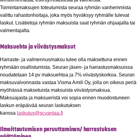
Toimintamaksujen toteutumista seuraa ryhmän vanhemmista
valittu rahastonhoitaja, joka myös hyväksyy ryhmälle tulevat
laskut. Lisätietoja ryhmän maksuista saat ryhmän ohjaajalta tai
valmentajalta.
Maksuehto ja viivästysmaksut
Harraste- ja valmennusmaksu tulee olla maksettuna ennen
ryhmään osallistumista. Seuran jäsen- ja harrastusmaksuissa
noudatetaan 14 pv maksuehtoa ja 7% viivästyskorkoa. Seuran
maksuvalvonnasta vastaa Visma Amili Oy, jolla on oikeus periä
myöhässä maksetuista maksuista viivästysmaksua.
Maksuajasta ja maksueristä voi sopia ennen muodostuneen
laskun eräpäivää seuran laskutuksen
kanssa
laskutus@scvantaa.fi
Ilmoittautumisen peruuttaminen/ harrastuksen