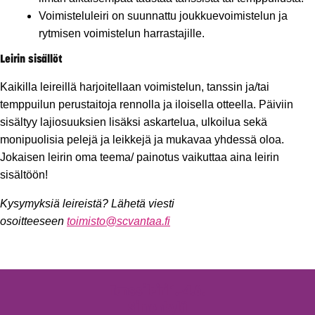
Voimisteluleiri on suunnattu joukkuevoimistelun ja
rytmisen voimistelun harrastajille.
Leirin sisällöt
Kaikilla leireillä harjoitellaan voimistelun, tanssin ja/tai
temppuilun perustaitoja rennolla ja iloisella otteella. Päiviin
sisältyy lajiosuuksien lisäksi askartelua, ulkoilua sekä
monipuolisia pelejä ja leikkejä ja mukavaa yhdessä oloa.
Jokaisen leirin oma teema/ painotus vaikuttaa aina leirin
sisältöön!
Kysymyksiä leireistä? Lähetä viesti
osoitteeseen
toimisto@scvantaa.fi
Tanssileiri 1.-4.6.
Simonkylä