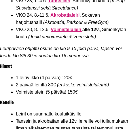
VKO 23, 1.-4.6.
Tanssileiri
, Simonkylän koulu
(K-Pop,
Showtanssi sekä Streetdance)
VKO 24, 8.-11.6.
Akrobatialeiri
,
Sokevan
harjoitushalli
(Akrobatia, Parkour & FreeGym)
VKO 23, 8.-12.6.
Voimisteluleiri
alle 12v.,
Simonkylän
koulu
(Joukkuevoimistelu & Voimistelu)
Leiripäivien ohjattu osuus on klo 9-15 joka päivä, lapsen voi
tuoda klo 8/8.30 ja noutaa klo 16 mennessä.
Hinnat
1 leiriviikko (4 päivää) 120€
2 päivää leirillä 80€​
(ei koske voimisteluleiriä)
Voimisteluleiri (5 päivää) 150€​
Kenelle
Leirit on suunnattu kouluikäisille.
Tanssin ja akrobatian alle 12v. leireille voi tulla mukaan
ilman aikaisempaa taustaa tanssista tai temppuilusta.