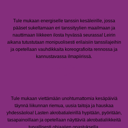
Tule mukaan energiselle tanssin kesäleirille, jossa
pääset sukeltamaan eri tanssityylien maailmaan ja
nauttimaan liikkeen ilosta hyvässä seurassa! Leirin
aikana tutustutaan monipuolisesti erilaisiin tanssilajeihin
ja opetellaan vauhdikkaita koreografioita rennossa ja
kannustavassa ilmapiirissä.
Akrobatialeiri 8.-11.6.
Sokeva
Tule mukaan viettämään unohtumattomia kesäpäiviä
täynnä liikunnan riemua, uusia taitoja ja hauskaa
yhdessäoloa! Lasten akrobatialeirillä hypitään, pyöritään,
tasapainoillaan ja opetellaan näyttäviä akrobatialiikkeitä
turvallisesti ohjaajien opastuksella.