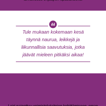
Tule mukaan kokemaan kesä
täynnä naurua, leikkejä ja
liikunnallisia saavutuksia, jotka
jäävät mieleen pitkäksi aikaa!
Voimisteluleiri 8.-12.6.
Simonkylä
Leiri painottuu voimistelutaitojen kehittämiseen, oman