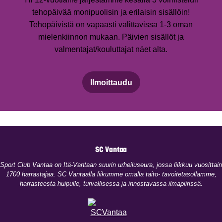
tehopäivää monipuolisin ja erilaisin sisällöin!
Tehopäivistä on vapaasti valittavissa 1-3 oman
mielenkiinnon mukaan. Päivien sisällöt ja
valmentajat/kouluttajat näet alta.
Ilmoittaudu
SC Vantaa
​Sport Club Vantaa on Itä-Vantaan suurin urheiluseura, jossa liikkuu vuosittain
1700 harrastajaa. SC Vantaalla liikumme omalla taito- tavoitetasollamme,
harrasteesta huipulle, turvallisessa ja innostavassa ilmapiirissä.