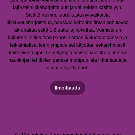
lajin tekniikkaharjoitteluun ja välineiden käsittelyyn.
Sisältöinä mm. laadukasta nykyaikaista
liikkuvuusharjoittelua, hauskaa kehonhallintaa kehittävää
akrobatiaa sekä 1-2 uutta lajikokeilua. Voimistelun
lajitunneilla liikutaan pääosin oman ikäluokan kanssa ja
leikkimieliset leiriolympialaiset käydään sekaryhmissä
koko viikon ajan. Leiriolympialaisissa kisaillaan ulkona
hauskojen tehtävien parissa monipuolisia liikuntataitoja
samalla hyödyntäen.
Ilmoittaudu
Tehopäivät yli 12v. 10.-16.6.
Korso
Yli 12-vuotiaille järjestämme kesällä 3 voimistelun